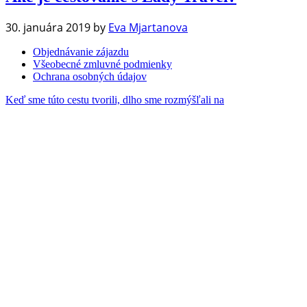
30. januára 2019
by
Eva Mjartanova
Objednávanie zájazdu
Všeobecné zmluvné podmienky
Ochrana osobných údajov
Keď sme túto cestu tvorili, dlho sme rozmýšľali na