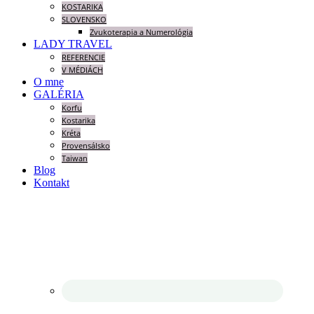
KOSTARIKA
SLOVENSKO
Zvukoterapia a Numerológia
LADY TRAVEL
REFERENCIE
V MÉDIÁCH
O mne
GALÉRIA
Korfu
Kostarika
Kréta
Provensálsko
Taiwan
Blog
Kontakt