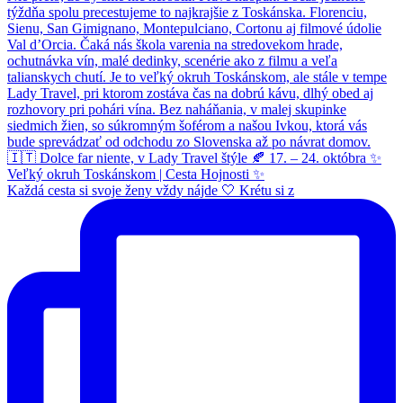
Každá cesta si svoje ženy vždy nájde 🤍 Krétu si z