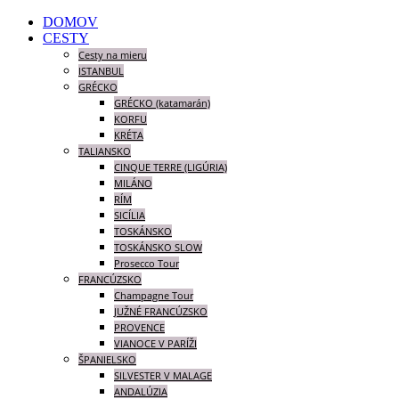
DOMOV
CESTY
Cesty na mieru
ISTANBUL
GRÉCKO
GRÉCKO (katamarán)
KORFU
KRÉTA
TALIANSKO
CINQUE TERRE (LIGÚRIA)
MILÁNO
RÍM
SICÍLIA
TOSKÁNSKO
TOSKÁNSKO SLOW
Prosecco Tour
FRANCÚZSKO
Champagne Tour
JUŽNÉ FRANCÚZSKO
PROVENCE
VIANOCE V PARÍŽI
ŠPANIELSKO
SILVESTER V MALAGE
ANDALÚZIA