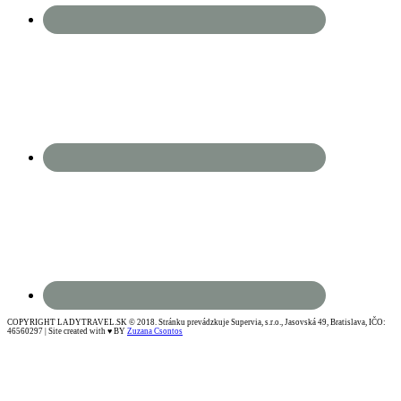
COPYRIGHT LADYTRAVEL.SK © 2018. Stránku prevádzkuje Supervia, s.r.o., Jasovská 49, Bratislava, IČO:
46560297 | Site created with ♥ BY
Zuzana Csontos