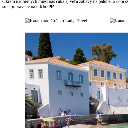
Okrem nádherných miest nás čaká aj veľa zábavy na palube, o čom sved
sme pripravené na odchod💖