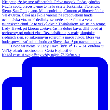
Každá cesta si svoje ženy vždy nájde 🤍 Krétu si z