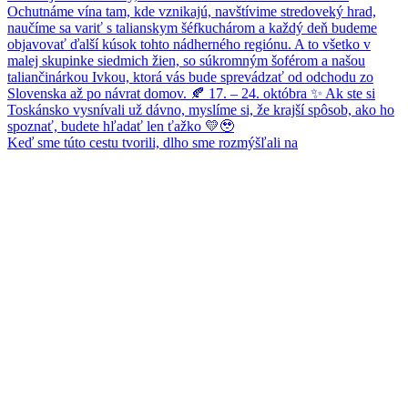
Keď sme túto cestu tvorili, dlho sme rozmýšľali na