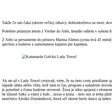
Takže čo nás čaká (okrem veľkej zábavy, dobrodružstva na mori, skve
Poletíme priamym letom z Viedne do Atén, lietadlo odlieta v sobotu 8
Z Atén sa presunieme do prístavu Marina Alimos (cesta trvá 45 minú
sprchou a toaletou a samostatnou kajutou pre kapitána.
Ak ste už s Lady Travel cestovali, viete, že na tieto cesty prinášam
západe slnka alebo vždy, keď nám to čas, program a naladenie dovoli
je potrebné a čomu budeme otvorené. Žena je silno spojená s elemento
tie úžasné fotky a videá z lode…luxus a krása – tieto sny si treba pln
tanečnicu Alenku Dománikovú, ktorá učí okrem heels dance aj ladies 