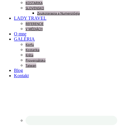
KOSTARIKA
SLOVENSKO
Zvukoterapia a Numerológia
LADY TRAVEL
REFERENCIE
V MÉDIÁCH
O mne
GALÉRIA
Korfu
Kostarika
Kréta
Provensálsko
Taiwan
Blog
Kontakt