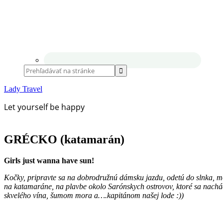
Lady Travel
Let yourself be happy
GRÉCKO (katamarán)
Girls just wanna have sun!
Kočky, pripravte sa na dobrodružnú dámsku jazdu, odetú do slnka, m
na katamaráne, na plavbe okolo Sarónskych ostrovov, ktoré sa nac
skvelého vína, šumom mora a….kapitánom našej lode :))