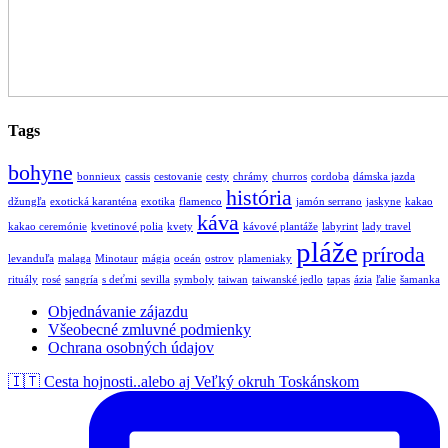
Tags
bohyne
bonnieux
cassis
cestovanie
cesty
chrámy
churros
cordoba
dámska jazda
história
džungľa
exotická karanténa
exotika
flamenco
jamón serrano
jaskyne
kakao
káva
kakao ceremónie
kvetinové polia
kvety
kávové plantáže
labyrint
lady travel
pláže
príroda
levanduľa
malaga
Minotaur
mágia
oceán
ostrov
plameniaky
rituály
rosé
sangría
s deťmi
sevilla
symboly
taiwan
taiwanské jedlo
tapas
ázia
ľalie
šamanka
Objednávanie zájazdu
Všeobecné zmluvné podmienky
Ochrana osobných údajov
🇮🇹 Cesta hojnosti..alebo aj Veľký okruh Toskánskom