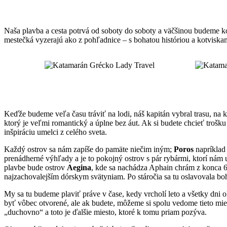
Naša plavba a cesta potrvá od soboty do soboty a väčšinou budeme kotv
mestečká vyzerajú ako z pohľadnice – s bohatou históriou a kotviska
Keďže budeme veľa času tráviť na lodi, náš kapitán vybral trasu, na 
ktorý je veľmi romantický a úplne bez áut. Ak si budete chcieť trošk
inšpiráciu umelci z celého sveta.
Každý ostrov sa nám zapíše do pamäte niečim iným;
Poros
napríklad
prenádherné výhľady a je to pokojný ostrov s pár rybármi, ktorí nám 
plavbe bude ostrov
Aegina
, kde sa nachádza Aphain chrám z konca 6.
najzachovalejším dórskym svätyniam. Po stáročia sa tu oslavovala boh
My sa tu budeme plaviť práve v čase, kedy vrcholí leto a všetky dni o
byť vôbec otvorené, ale ak budete, môžeme si spolu vedome tieto mies
„duchovno“ a toto je ďalšie miesto, ktoré k tomu priam pozýva.