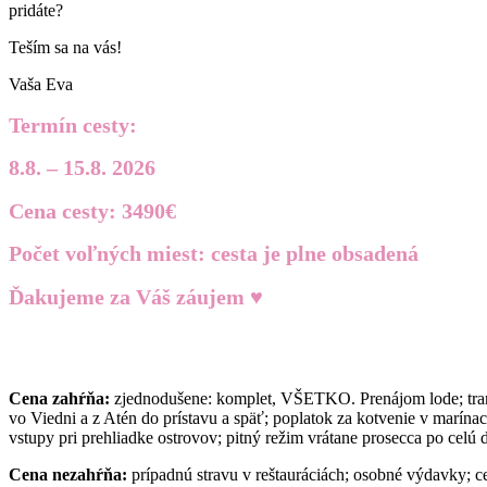
pridáte?
Teším sa na vás!
Vaša Eva
Termín cesty:
8.8. – 15.8. 2026
Cena cesty: 3490€
Počet voľných miest: cesta je plne obsadená
Ďakujeme za Váš záujem ♥
Cena zahŕňa:
zjednodušene: komplet, VŠETKO. Prenájom lode; transi
vo Viedni a z Atén do prístavu a späť; poplatok za kotvenie v marínac
vstupy pri prehliadke ostrovov; pitný režim vrátane prosecca po celú d
Cena nezahŕňa:
prípadnú stravu v reštauráciách; osobné výdavky; c