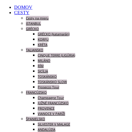
DOMOV
CESTY
Cesty na mieru
ISTANBUL
GRÉCKO
GRÉCKO (katamarán)
KORFU
KRÉTA
TALIANSKO
CINQUE TERRE (LIGÚRIA)
MILÁNO
RÍM
SICÍLIA
TOSKÁNSKO
TOSKÁNSKO SLOW
Prosecco Tour
FRANCÚZSKO
Champagne Tour
JUŽNÉ FRANCÚZSKO
PROVENCE
VIANOCE V PARÍŽI
ŠPANIELSKO
SILVESTER V MALAGE
ANDALÚZIA