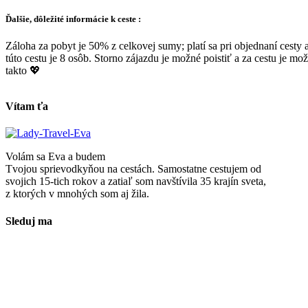
Ďalšie, dôležité informácie k ceste :
Záloha za pobyt je 50% z celkovej sumy; platí sa pri objednaní cest
túto cestu je 8 osôb. Storno zájazdu je možné poistiť a za cestu je možn
takto 💖
Vítam ťa
Volám sa Eva a budem
Tvojou sprievodkyňou na cestách. Samostatne cestujem od
svojich 15-tich rokov a zatiaľ som navštívila 35 krajín sveta,
z ktorých v mnohých som aj žila.
Sleduj ma