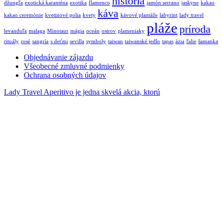
história
džungľa
exotická karanténa
exotika
flamenco
jamón serrano
jaskyne
kakao
káva
kakao ceremónie
kvetinové polia
kvety
kávové plantáže
labyrint
lady travel
pláže
príroda
levanduľa
malaga
Minotaur
mágia
oceán
ostrov
plameniaky
rituály
rosé
sangría
s deťmi
sevilla
symboly
taiwan
taiwanské jedlo
tapas
ázia
ľalie
šamanka
Objednávanie zájazdu
Všeobecné zmluvné podmienky
Ochrana osobných údajov
Lady Travel Aperitivo je jedna skvelá akcia, ktorú