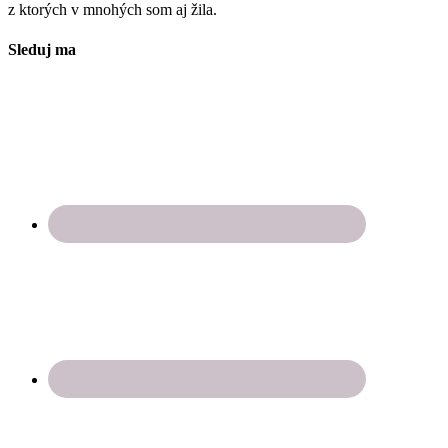
z ktorých v mnohých som aj žila.
Sleduj ma