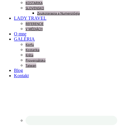
KOSTARIKA
SLOVENSKO
Zvukoterapia a Numerológia
LADY TRAVEL
REFERENCIE
V MÉDIÁCH
O mne
GALÉRIA
Korfu
Kostarika
Kréta
Provensálsko
Taiwan
Blog
Kontakt