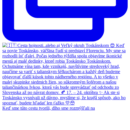
Keď sme túto cestu tvorili, dlho sme rozmýšľali na