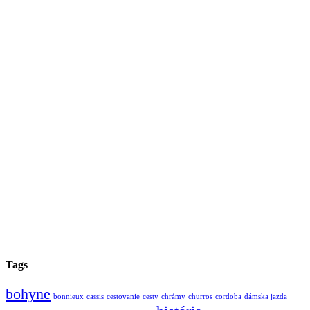
Tags
bohyne
bonnieux
cassis
cestovanie
cesty
chrámy
churros
cordoba
dámska jazda