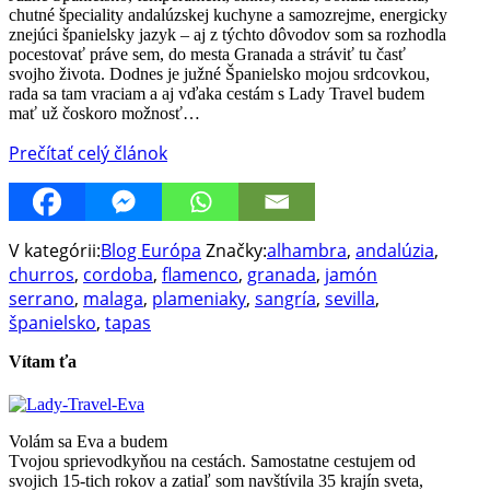
chutné špeciality andalúzskej kuchyne a samozrejme, energicky
znejúci španielsky jazyk – aj z týchto dôvodov som sa rozhodla
pocestovať práve sem, do mesta Granada a stráviť tu časť
svojho života. Dodnes je južné Španielsko mojou srdcovkou,
rada sa tam vraciam a aj vďaka cestám s Lady Travel budem
mať už čoskoro možnosť…
Prečítať celý článok
V kategórii:
Blog Európa
Značky:
alhambra
,
andalúzia
,
churros
,
cordoba
,
flamenco
,
granada
,
jamón
serrano
,
malaga
,
plameniaky
,
sangría
,
sevilla
,
španielsko
,
tapas
Vítam ťa
Volám sa Eva a budem
Tvojou sprievodkyňou na cestách. Samostatne cestujem od
svojich 15-tich rokov a zatiaľ som navštívila 35 krajín sveta,