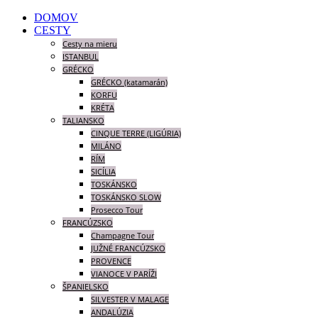
DOMOV
CESTY
Cesty na mieru
ISTANBUL
GRÉCKO
GRÉCKO (katamarán)
KORFU
KRÉTA
TALIANSKO
CINQUE TERRE (LIGÚRIA)
MILÁNO
RÍM
SICÍLIA
TOSKÁNSKO
TOSKÁNSKO SLOW
Prosecco Tour
FRANCÚZSKO
Champagne Tour
JUŽNÉ FRANCÚZSKO
PROVENCE
VIANOCE V PARÍŽI
ŠPANIELSKO
SILVESTER V MALAGE
ANDALÚZIA