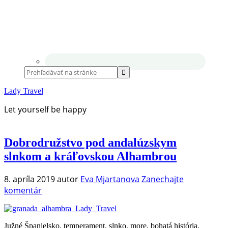
Lady Travel
Let yourself be happy
Dobrodružstvo pod andalúzskym
slnkom a kráľovskou Alhambrou
8. apríla 2019
autor
Eva Mjartanova
Zanechajte
komentár
Južné Španielsko, temperament, slnko, more, bohatá história,