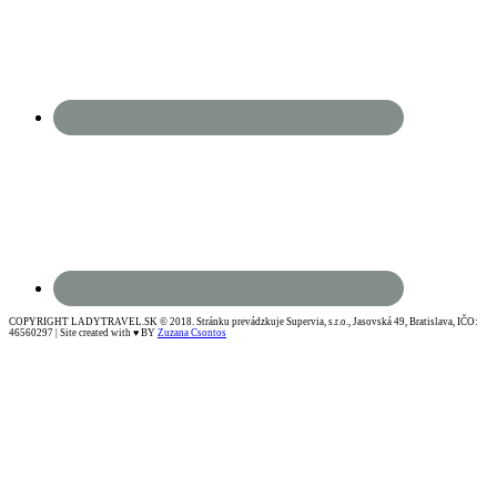
COPYRIGHT LADYTRAVEL.SK © 2018. Stránku prevádzkuje Supervia, s.r.o., Jasovská 49, Bratislava, IČO:
46560297 | Site created with ♥ BY
Zuzana Csontos