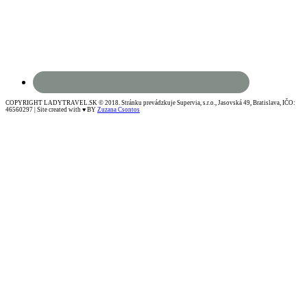
COPYRIGHT LADYTRAVEL.SK © 2018. Stránku prevádzkuje Supervia, s.r.o., Jasovská 49, Bratislava, IČO:
46560297 | Site created with ♥ BY
Zuzana Csontos