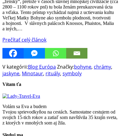
„ženský“, pretože v časoch slávnej minojskej civilizácie (cca
2800 – 1100 rokov pnl) tu bola ženám preukazovaná úcta
a vďaka. Tento prístup vychádzal najmä z uctievania kultu
Veľkej Matky Bohyne ako symbolu plodnosti, tvorivosti
a hojnosti. V slávnych palácoch Knossos, Phaistos, Malia
a iných,…
Prečítať celý článok
V kategórii:
Blog Európa
Značky:
bohyne
,
chrámy
,
jaskyne
,
Minotaur
,
rituály
,
symboly
Vítam ťa
Volám sa Eva a budem
Tvojou sprievodkyňou na cestách. Samostatne cestujem od
svojich 15-tich rokov a zatiaľ som navštívila 35 krajín sveta,
z ktorých v mnohých som aj žila.
Sleduj ma