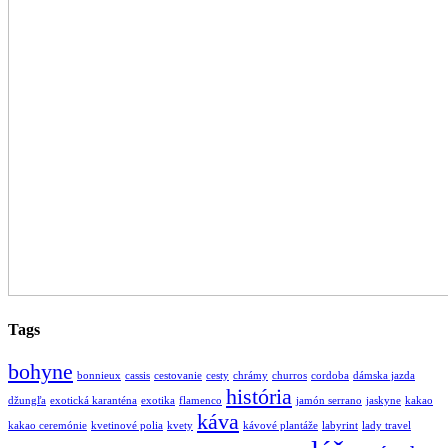
Tags
bohyne
bonnieux
cassis
cestovanie
cesty
chrámy
churros
cordoba
dámska jazda
história
džungľa
exotická karanténa
exotika
flamenco
jamón serrano
jaskyne
kakao
káva
kakao ceremónie
kvetinové polia
kvety
kávové plantáže
labyrint
lady travel