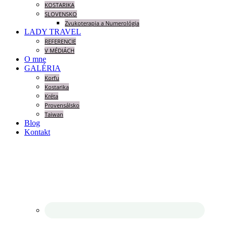
KOSTARIKA
SLOVENSKO
Zvukoterapia a Numerológia
LADY TRAVEL
REFERENCIE
V MÉDIÁCH
O mne
GALÉRIA
Korfu
Kostarika
Kréta
Provensálsko
Taiwan
Blog
Kontakt