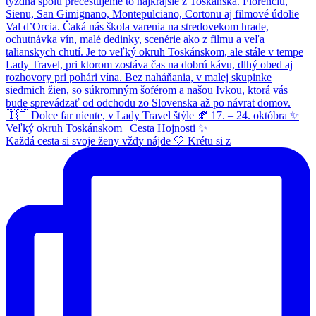
Každá cesta si svoje ženy vždy nájde 🤍 Krétu si z