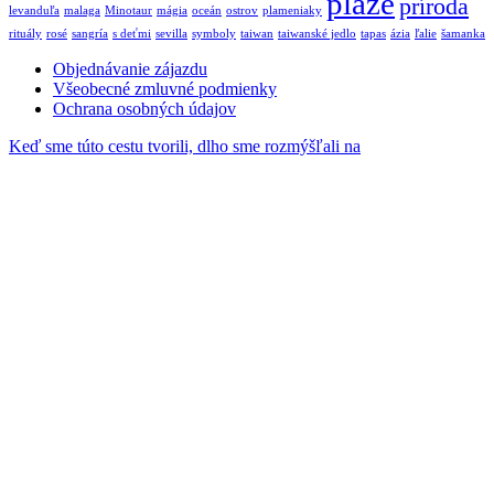
pláže
príroda
levanduľa
malaga
Minotaur
mágia
oceán
ostrov
plameniaky
rituály
rosé
sangría
s deťmi
sevilla
symboly
taiwan
taiwanské jedlo
tapas
ázia
ľalie
šamanka
Objednávanie zájazdu
Všeobecné zmluvné podmienky
Ochrana osobných údajov
Keď sme túto cestu tvorili, dlho sme rozmýšľali na