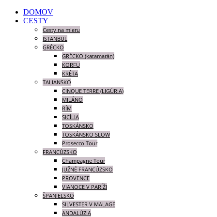
DOMOV
CESTY
Cesty na mieru
ISTANBUL
GRÉCKO
GRÉCKO (katamarán)
KORFU
KRÉTA
TALIANSKO
CINQUE TERRE (LIGÚRIA)
MILÁNO
RÍM
SICÍLIA
TOSKÁNSKO
TOSKÁNSKO SLOW
Prosecco Tour
FRANCÚZSKO
Champagne Tour
JUŽNÉ FRANCÚZSKO
PROVENCE
VIANOCE V PARÍŽI
ŠPANIELSKO
SILVESTER V MALAGE
ANDALÚZIA