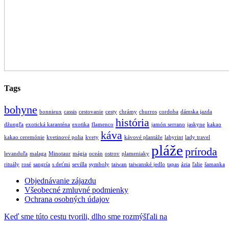
Tags
bohyne
bonnieux
cassis
cestovanie
cesty
chrámy
churros
cordoba
dámska jazda
história
džungľa
exotická karanténa
exotika
flamenco
jamón serrano
jaskyne
kakao
káva
kakao ceremónie
kvetinové polia
kvety
kávové plantáže
labyrint
lady travel
pláže
príroda
levanduľa
malaga
Minotaur
mágia
oceán
ostrov
plameniaky
rituály
rosé
sangría
s deťmi
sevilla
symboly
taiwan
taiwanské jedlo
tapas
ázia
ľalie
šamanka
Objednávanie zájazdu
Všeobecné zmluvné podmienky
Ochrana osobných údajov
Keď sme túto cestu tvorili, dlho sme rozmýšľali na