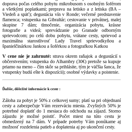
doprava počas celého pobytu mikrobusom s osobným šoférom
a všetkými poplatkami; preprava na letisko a z letiska (BA –
Viedeň a späť); degustácia vín v Ronde; večerné predstavenie
flamenca; vstupenka na Gibraltár; cestovanie v privátnej, malej
skupine 7 dám; tlmočenie, organizácia pobytu, krásne
fotografie a videá; sprevádzanie po Granade odborným
sprievodcom; po celú dobu pobytu, vrátane cesty, sprievod a
maximálna starostlivosť Lady Travel sprievodkyňou a
španielčinárkou Jankou a šoférkou a fotografkou Katkou
V cene nie je zahrnuté:
strava okrem raňajok a degustácií s
občerstvením; vstupenka do Alhambry (30€) pretože sa kupuje
priamo na meno – čím skôr sa prihlásite, tým je väčšia šanca, že
vstupenky budú ešte k dispozícii); osobné výdavky a poistenie.
Ďalšie, dôležité informácie k ceste :
Záloha za pobyt je 50% z celkovej sumy; platí sa pri objednaní
cesty a zabezpečuje Vám rezerváciu miesta. Zvyšných 50% je
potrebné doplatiť do 1 mesiaca do odchodu na zájazd. Storno
zájazdu je možné poistiť. Počet miest na túto cestu je
obmedzený na 7 dám. V prípade potreby Vám ponúkame aj
možnosť rozdelenia patieb a doplatenia aj po ukončení cesty.