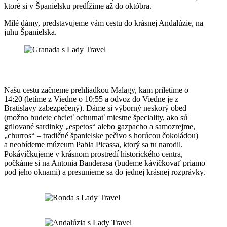
ktoré si v Španielsku predĺžime až do októbra.
Milé dámy, predstavujeme vám cestu do krásnej Andalúzie, na
juhu Španielska.
Našu cestu začneme prehliadkou Malagy, kam priletíme o
14:20 (letíme z Viedne o 10:55 a odvoz do Viedne je z
Bratislavy zabezpečený). Dáme si výborný neskorý obed
(možno budete chcieť ochutnať miestne špeciality, ako sú
grilované sardinky „espetos“ alebo gazpacho a samozrejme,
„churros“ – tradičné španielske pečivo s horúcou čokoládou)
a neobídeme múzeum Pabla Picassa, ktorý sa tu narodil.
Pokávičkujeme v krásnom prostredí historického centra,
počkáme si na Antonia Banderasa (budeme kávičkovať priamo
pod jeho oknami) a presunieme sa do jednej krásnej rozprávky.