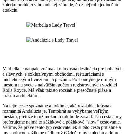
zbierku orchideí v botanickej záhrade, čo z nej robí jedinečnú
atrakciu.
Marbella je naopak známa ako luxusná destinácia pre bohatých
a slávnych, s exkluzívnymi obchodmi, reštauráciami s
michelinskými hviezdami a plážami. Po Londýne je druhým
mestom na svete s najväčším počtom registrovaných vozidiel
Rolls Royce. Má však takisto rozsiahle piesočnaté pláže a
krásnu architektúru.
Na tejto ceste spoznáme a uvidíme, aká rozsiahla, krásna a
rozmanitá Andalúzia je. Tentokrát sa vyhýbame veľkým
mestám, pretože to už možno o rok bude zasa ďalšia cesta a my
preferujeme najmä to zážitkové a pôžitkové “slow” cestovanie.
Veríme, že práve tento typ cestovateliek si táto cesta pritiahne a
my spoločne zažijeme nádherný týždeň, plný smiechu a dobrej