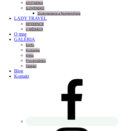
KOSTARIKA
SLOVENSKO
Zvukoterapia a Numerológia
LADY TRAVEL
REFERENCIE
V MÉDIÁCH
O mne
GALÉRIA
Korfu
Kostarika
Kréta
Provensálsko
Taiwan
Blog
Kontakt