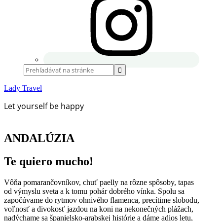
Lady Travel
Let yourself be happy
ANDALÚZIA
Te quiero mucho!
Vôňa pomarančovníkov, chuť paelly na rôzne spôsoby, tapas
od výmyslu sveta a k tomu pohár dobrého vínka. Spolu sa
započúvame do rytmov ohnivého flamenca, precítime slobodu,
voľnosť a divokosť jazdou na koni na nekonečných plážach,
nadýchame sa španielsko-arabskej histórie a dáme adios letu,