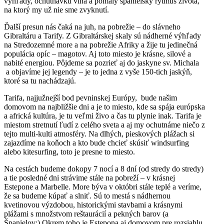
výhľady, ochutnávku vína a pomalý španielsky rytmus života,
na ktorý my už nie sme zvyknutí.
Ďalší presun nás čaká na juh, na pobrežie – do slávneho
Gibraltáru a Tarify. Z Gibraltárskej skaly sú nádherné výhľady
na Stredozemné more a na pobrežie Afriky a žije tu jedinečná
populácia opíc – magotov. Aj toto miesto je krásne, silové a
nabité energiou. Pôjdeme sa pozrieť aj do jaskyne sv. Michala
a objavíme jej legendy – je to jedna z vyše 150-tich jaskýň,
ktoré sa tu nachádzajú.
Tarifa, najjužnejší bod pevninskej Európy, bude našim
domovom na najbližšie dni a je to miesto, kde sa spája európska
a africká kultúra, je tu veľmi živo a čas tu plynie inak. Tarifa je
miestom stretnutí ľudí z celého sveta a aj my ochutnáme niečo z
tejto multi-kulti atmosféry. Na dlhých, pieskových plážach si
zajazdíme na koňoch a kto bude chcieť skúsiť windsurfing
alebo kitesurfing, toto je presne to miesto.
Na cestách budeme dokopy 7 nocí a 8 dní (od stredy do stredy)
a tie posledné dni strávime stále na pobreží – v krásnej
Estepone a Marbelle. More býva v októbri stále teplé a veríme,
že sa budeme kúpať a slniť. Sú to mestá s nádhernou
kvetinovou výzdobou, historickými stavbami a krásnymi
plážami s množstvom reštaurácií a pekných barov (a
Španielov:) Okrem toho je Estepona aj domovom pre rozsiahlu