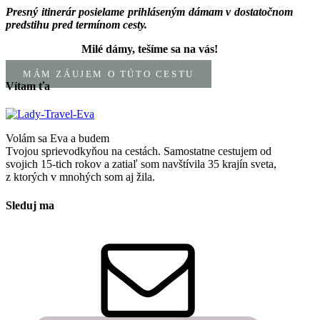
Presný itinerár posielame prihláseným dámam v dostatočnom
predstihu pred termínom cesty.
Milé dámy, tešíme sa na vás!
MÁM ZÁUJEM O TÚTO CESTU
Vítam ťa
Volám sa Eva a budem
Tvojou sprievodkyňou na cestách. Samostatne cestujem od
svojich 15-tich rokov a zatiaľ som navštívila 35 krajín sveta,
z ktorých v mnohých som aj žila.
Sleduj ma