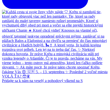
Pridajte sa k nám na veselý a pohodový víkend na S