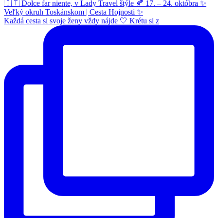
Každá cesta si svoje ženy vždy nájde 🤍 Krétu si z