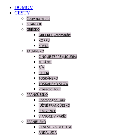
DOMOV
CESTY
Cesty na mieru
ISTANBUL
GRÉCKO
GRÉCKO (katamarán)
KORFU
KRÉTA
TALIANSKO
CINQUE TERRE (LIGÚRIA)
MILÁNO
RÍM
SICÍLIA
TOSKÁNSKO
TOSKÁNSKO SLOW
Prosecco Tour
FRANCÚZSKO
Champagne Tour
JUŽNÉ FRANCÚZSKO
PROVENCE
VIANOCE V PARÍŽI
ŠPANIELSKO
SILVESTER V MALAGE
ANDALÚZIA