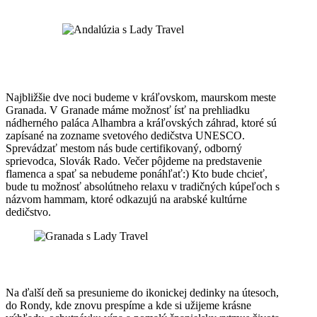
Najbližšie dve noci budeme v kráľovskom, maurskom meste
Granada. V Granade máme možnosť ísť na prehliadku
nádherného paláca Alhambra a kráľovských záhrad, ktoré sú
zapísané na zozname svetového dedičstva UNESCO.
Sprevádzať mestom nás bude certifikovaný, odborný
sprievodca, Slovák Rado. Večer pôjdeme na predstavenie
flamenca a spať sa nebudeme ponáhľať:) Kto bude chcieť,
bude tu možnosť absolútneho relaxu v tradičných kúpeľoch s
názvom hammam, ktoré odkazujú na arabské kultúrne
dedičstvo.
Na ďalší deň sa presunieme do ikonickej dedinky na útesoch,
do Rondy, kde znovu prespíme a kde si užijeme krásne