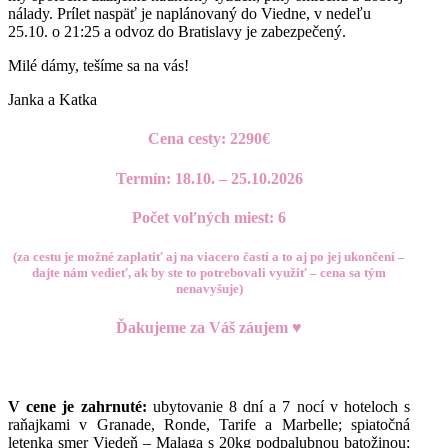
nálady. Prílet naspäť je naplánovaný do Viedne, v nedeľu
25.10. o 21:25 a odvoz do Bratislavy je zabezpečený.
Milé dámy, tešíme sa na vás!
Janka a Katka
Cena cesty: 2290€
Termín: 18.10. – 25.10.2026
Počet voľných miest: 6
(za cestu je možné zaplatiť aj na viacero častí a to aj po jej ukončení –
dajte nám vedieť, ak by ste to potrebovali využiť – cena sa tým
nenavyšuje)
Ďakujeme za Váš záujem ♥
V cene je zahrnuté:
ubytovanie 8 dní a 7 nocí v hoteloch s
raňajkami v Granade, Ronde, Tarife a Marbelle; spiatočná
letenka smer Viedeň – Malaga s 20kg podpalubnou batožinou;